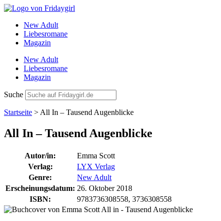
Zum
Inhalt
New Adult
wechseln
Liebesromane
Magazin
New Adult
Liebesromane
Magazin
Suche
Startseite
>
All In – Tausend Augenblicke
All In – Tausend Augenblicke
Autor/in:
Emma Scott
Verlag:
LYX Verlag
Genre:
New Adult
Erscheinungsdatum:
26. Oktober 2018
ISBN:
9783736308558, 3736308558