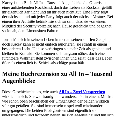
Kacey ist im Buch All In – Tausend Augenblicke die Gitarristin
einer aufstrebenden Rockband, doch das Leben als Rockstar gefällt
ihr eigentlich gar nicht und tut ihr auch nicht gut. Eine Party folgt
der nächsten und mit jeder Party folgt auch der nächste Absturz. Bei
einem ihrer Auftritte betrinkt sie sich so sehr, dass sie von einem
Mitglied der Security vorzeitig nach Hause geschickt und begegnet
so Jonah, dem Limousinen Fahrer.
Jonah hält sich in seinem Leben immer an seinen straffen Zeitplan,
doch Kacey kann er nicht einfach ignorieren, sie strahlt in einem
besonderen Licht. Und so verbringen sie mehr Zeit als geplant und
bleiben in Kontakt. Sie kommen sich langsam näher, doch eine
furchtbare Wahrheit steht zwischen ihnen und zeigt, dass das Leben
öfter als einem lieb ist Schicksalsschläge parat hält …
Meine Buchrezension zu All In – Tausend
Augenblicke
Diese Geschichte hat es, wie auch
All In – Zwei Versprechen
wirklich in sich. Sie war traurig und wunderschön in einem. Mir hat
wie schon oben beschrieben der Umgangston der beiden wirklich
sehr gut gefallen. Sie sind immer sehr respektvoll miteinander
umgegangen. Die beiden Protagonisten sind eigentlich so
unterschiedlich und trotzdem helfen sie sich gegenseitig und tun sich