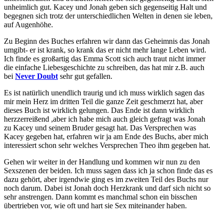
unheimlich gut. Kacey und Jonah geben sich gegenseitig Halt und
begegnen sich trotz der unterschiedlichen Welten in denen sie leben,
auf Augenhöhe.
Zu Beginn des Buches erfahren wir dann das Geheimnis das Jonah
umgibt- er ist krank, so krank das er nicht mehr lange Leben wird.
Ich finde es großartig das Emma Scott sich auch traut nicht immer
die einfache Liebesgeschichte zu schreiben, das hat mir z.B. auch
bei
Never Doubt
sehr gut gefallen.
Es ist natürlich unendlich traurig und ich muss wirklich sagen das
mir mein Herz im dritten Teil die ganze Zeit geschmerzt hat, aber
dieses Buch ist wirklich gelungen. Das Ende ist dann wirklich
herzzerreißend ,aber ich habe mich auch gleich gefragt was Jonah
zu Kacey und seinem Bruder gesagt hat. Das Versprechen was
Kacey gegeben hat, erfahren wir ja am Ende des Buchs, aber mich
interessiert schon sehr welches Versprechen Theo ihm gegeben hat.
Gehen wir weiter in der Handlung und kommen wir nun zu den
Sexszenen der beiden. Ich muss sagen dass ich ja schon finde das es
dazu gehört, aber irgendwie ging es im zweiten Teil des Buchs nur
noch darum. Dabei ist Jonah doch Herzkrank und darf sich nicht so
sehr anstrengen. Dann kommt es manchmal schon ein bisschen
übertrieben vor, wie oft und hart sie Sex miteinander haben.