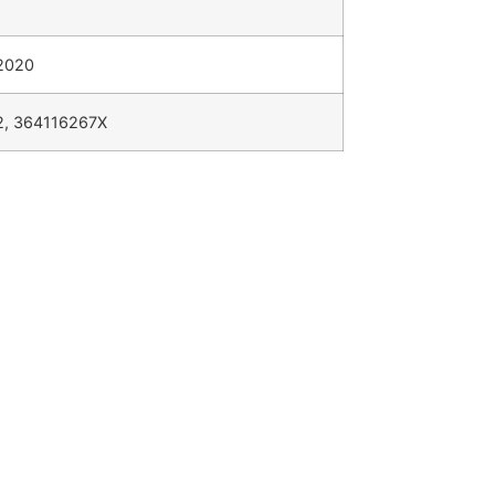
 2020
, 364116267X