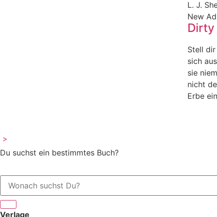
L. J. Sh
New Ad
Dirty
Stell di
sich au
sie nie
nicht d
Erbe ei
>
Du suchst ein bestimmtes Buch?
Verlage