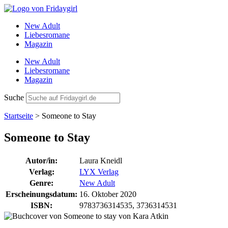
Zum
Inhalt
New Adult
wechseln
Liebesromane
Magazin
New Adult
Liebesromane
Magazin
Suche
Startseite
>
Someone to Stay
Someone to Stay
Autor/in:
Laura Kneidl
Verlag:
LYX Verlag
Genre:
New Adult
Erscheinungsdatum:
16. Oktober 2020
ISBN:
9783736314535, 3736314531