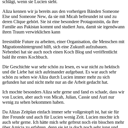
schlägt, wenn sie Lucien sieht.
Aliza kennen wir ja bereits aus den vorherigen Bänden Someone
Else und Someone New, da sie mit Micah befreundet ist und zu
deren Clique gehört. Sie ist eine besondere Protagonistin, da ihre
Familie aus Pakistan kommt und studiert Jura, damit sie irgendwann
ihren Traum verwirklichen kann
Irresistible Future zu arbeiten, einer Organisation, die Menschen mit
Migrationshintergrund hilft, sich eine Zukunft aufzubauen.
Nebenbei hat sie auch noch einen Koch Blog und veröffentlicht
bald ihr erstes Kochbuch.
Die Geschichte war sehr schön zu lesen, es war nicht zu hektisch
und die Liebe hat sich aufeinander aufgebaut. Es war auch sehr
schön zu sehen wie Aliza durch Lucien immer mehr zu sich
gefunden hat und nicht mehr nur an die Arbeit gedacht hat.
Ich mochte besonders Aliza sehr gerne und fand es schade, dass wir
von Lucien, aber auch von Micah, Julian, Cassie und Auri nur
wenig zu sehen bekommen haben.
Da Alizas Zeitplan einfach immer sehr vollgestopft ist, hat sie für
ihre Freunde und auch für Lucien wenig Zeit. Lucien mochte ich
auch sehr gerne. Ich hätte mich sehr gefreut noch ein bisschen mehr
über Amicia zu erfahren, denn sie ist ja doch noch sehr jung und