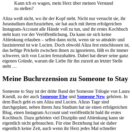
Kann ich es wagen, mein Herz über meinen Verstand
zu stellen?
Aliza weiß nicht, wo ihr der Kopf steht. Nicht nur versucht sie, ihr
Jurastudium durchzuziehen, sie hat auch mit ihrem erfolgreichen
Instagram-Account alle Hände voll zu tun, und ihr erstes Kochbuch
steht kurz vor der Veröffentlichung. Da kann sie sich keine
Ablenkung erlauben – selbst dann nicht, wenn sie so attraktiv und
faszinierend ist wie Lucien. Doch obwohl Aliza fest entschlossen ist,
das heftige Prickeln zwischen ihnen zu ignorieren, fällt es ihr immer
schwerer, sich von Lucien fernzuhalten. Dabei hat dieser seine ganz
eigenen Gründe, warum die Liebe für ihn zurzeit an letzter Stelle
steht …
Meine Buchrezension zu Someone to Stay
Someone to Stay ist der dritte Band der Someone Trilogie von Laura
Kneidl, zu der auch
Someone Else
und
Someone New
gehören. In
dem Buch geht es um Aliza und Lucien. Alizas Tage sind
durchgeplant, neben ihrem Jura Studium hat sie einen erfolgreichen
Blog, einen Instagram Account und veröffentlicht bald ihr erstes
Kochbuch. Dazu gehörten viel Disziplin und Ablenkung kann sie
eigentlich nicht gebrauchen. Für eine Beziehung hat sie daher
eigentlich keine Zeit, auch wenn ihr Herz jedes Mal schneller