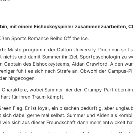
 bin, mit einem Eishockeyspieler zusammenzuarbeiten, Clif
süßen Sports Romance Reihe Off the Ice.
te Masterprogramm der Dalton University. Doch nun soll si
t nichts und damit Summer ihr Ziel, Sportpsychologin zu wer
 Captain des Eishockeyteams, Aidan Crawford. Aiden wurde 
o weniger fühlt es sich nach Strafe an. Obwohl der Campus-Pl
nder hingezogen.
 Charaktere, wobei Summer hier den Grumpy-Part übernimm
 hart für ihren Traum kämpft.
reen Flag. Er ist loyal, ein bisschen bedürftig, aber unglau
t sich dabei gerne mal selbst. Summer und Aiden als Kombina
d wie sich aus dieser Freundschaft dann mehr entwickelt h