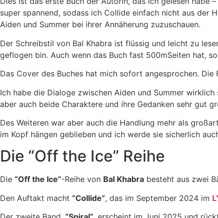
Dies ist das erste Buch der Autorin, das ich gelesen habe 
super spannend, sodass ich Collide einfach nicht aus der
Aiden und Summer bei ihrer Annäherung zuzuschauen.
Der Schreibstil von Bal Khabra ist flüssig und leicht zu le
geflogen bin. Auch wenn das Buch fast 500mSeiten hat, so
Das Cover des Buches hat mich sofort angesprochen. Die F
Ich habe die Dialoge zwischen Aiden und Summer wirklich s
aber auch beide Charaktere und ihre Gedanken sehr gut gre
Des Weiteren war aber auch die Handlung mehr als großartig
im Kopf hängen geblieben und ich werde sie sicherlich auc
Die “Off the Ice” Reihe
Die
“Off the Ice”
-Reihe von
Bal Khabra
besteht aus zwei B
Den Auftakt macht
“Collide”
, das im September 2024 im
L
Der zweite Band,
“Spiral”
, erscheint im Juni 2025 und rüc