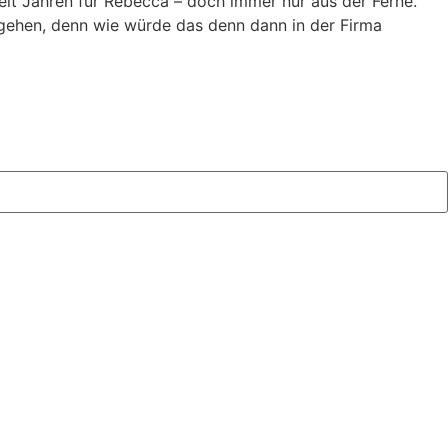
it Jahren für Rebecca – doch immer nur aus der Ferne.
 gehen, denn wie würde das denn dann in der Firma