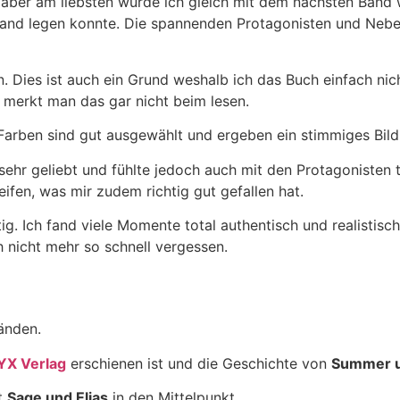
– aber am liebsten würde ich gleich mit dem nächsten Band w
 Hand legen konnte. Die spannenden Protagonisten und Nebe
sen. Dies ist auch ein Grund weshalb ich das Buch einfach n
 merkt man das gar nicht beim lesen.
arben sind gut ausgewählt und ergeben ein stimmiges Bild
ehr geliebt und fühlte jedoch auch mit den Protagonisten 
ifen, was mir zudem richtig gut gefallen hat.
. Ich fand viele Momente total authentisch und realistisch 
h nicht mehr so schnell vergessen.
änden.
YX Verlag
erschienen ist und die Geschichte von
Summer u
kt
Sage und Elias
in den Mittelpunkt.