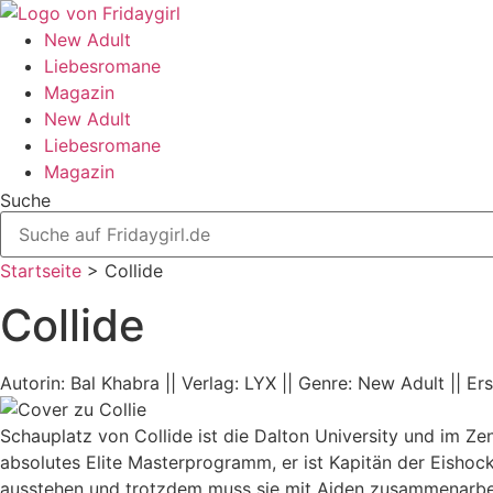
Zum
Inhalt
New Adult
wechseln
Liebesromane
Magazin
New Adult
Liebesromane
Magazin
Suche
Startseite
>
Collide
Collide
Autorin: Bal Khabra || Verlag: LYX || Genre: New Adult |
Schauplatz von Collide ist die Dalton University und im Ze
absolutes Elite Masterprogramm, er ist Kapitän der Eishock
ausstehen und trotzdem muss sie mit Aiden zusammenarbe