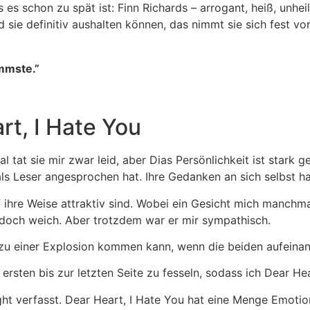
als es schon zu spät ist: Finn Richards – arrogant, heiß, unh
e definitiv aushalten können, das nimmt sie sich fest vor. 
immste.”
t, I Hate You
Mal tat sie mir zwar leid, aber Dias Persönlichkeit ist st
 als Leser angesprochen hat. Ihre Gedanken an sich selbst
f ihre Weise attraktiv sind. Wobei ein Gesicht mich manchm
n doch weich. Aber trotzdem war er mir sympathisch.
zu einer Explosion kommen kann, wenn die beiden aufeinand
ersten bis zur letzten Seite zu fesseln, sodass ich Dear He
ght verfasst. Dear Heart, I Hate You hat eine Menge Emoti